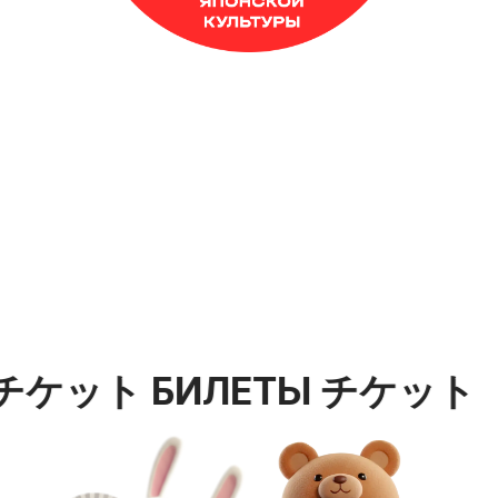
СТАНДАРТНЫЙ
Входной билет на 1 человека от 15 лет.
от 1 999 ₽ до 2 499 ₽
チケット БИЛЕТЫ チケット
Б
ЛЬГОТНЫЙ
Подробнее
Входной билет на 1 человека от 18 лет.
от 1 699 ₽ до 2 199 ₽
ДЕТСКИЙ
Подробнее