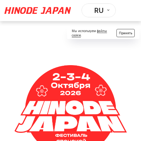
RU
RU
EN
JP
Мы используем
файлы
Принять
cookie
.