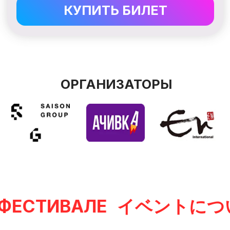
Фестиваль
Настоящий праздник для всей семьи
с красочной палитрой артистов и мастеров
из Японии.
Традиционная и современная японская
культура ждёт вас в насыщенной
развлекательной программе для любого
возраста.
СТИВАЛЕ
イベントについて 
Подробнее