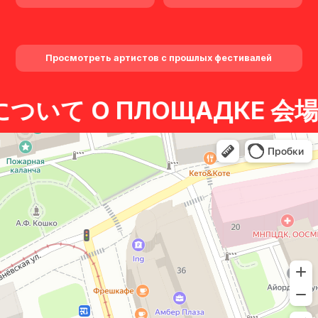
Для программных предложений:
info@hinode.asia
ИНФОРМАЦИЯ
Политика обработки персональных
данных
いて О ПЛОЩАДКЕ 会場に
Правила посещения
Hinode © 2026