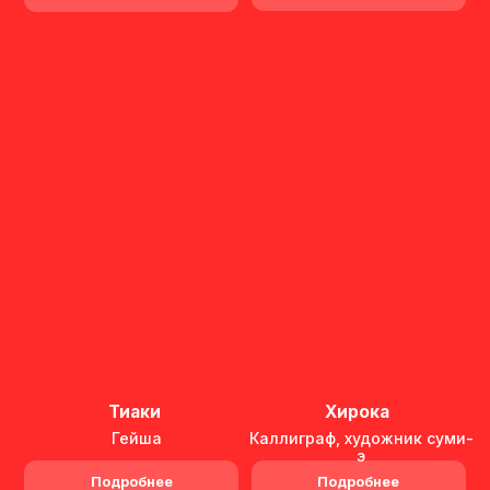
СТАНЦИИ МЕТРО РЯДОМ:
Новослободская
5
Достоевская
10
Менделеевская
9
АДРЕС ФЕСТИВАЛЯ
Москва, Краснопролетарская улица, 36
Амбер Плаза
2-4 октября 2026
Пятница • Суббота • Воскресенье
КОНТАКТЫ
Для партнеров и общих вопросов:
cool.fest@a4ivka.ru