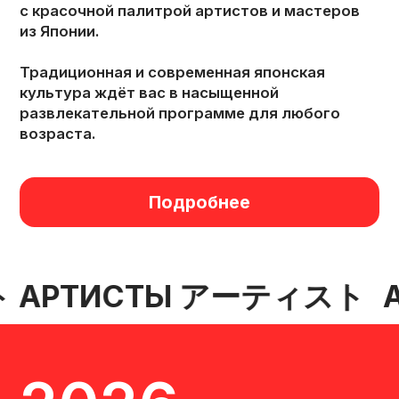
Тиаки
Хирока
Гейша
Каллиграф, художник суми-
э
Подробнее
Подробнее
АРТИСТЫ アーティスト
А
Просмотреть артистов с прошлых фестивалей