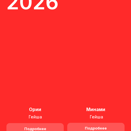
Амбер Плаза — современная
площадка в центре Москвы, в
шаговой доступности от метро.
Москва, Краснопролетарская улица, 36